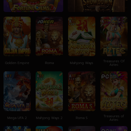
Treasures Of
Golden Empire
Roma
Mahjong Ways
Aztec
Treasures of
Mega UFA 2
Mahjong Ways 2
Roma S
Aztec