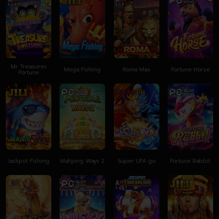
Mr Treasures
Mega Fishing
Roma Max
Fortune Horse
Fortune
Jackpot Fishing
Mahjong Ways 2
Super UFA go
Fortune Rabbit
Ways of the
Lucky Neko
Lucky777
Golden Empire
Qilin